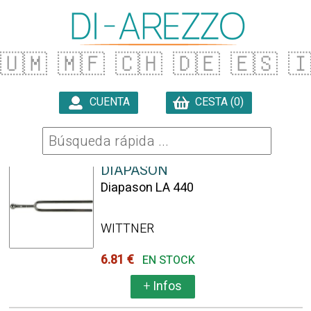
🇺🇲
🇲🇫
🇨🇭
🇩🇪
🇪🇸

CUENTA
CESTA (0)

1979 ARTÍCULOS ENCONTRADOS
DIAPASON
Diapason LA 440
WITTNER
6.81 €
EN STOCK
+
Infos