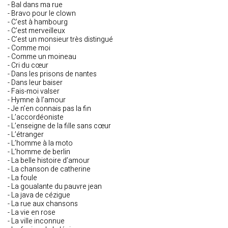
- Bal dans ma rue
- Bravo pour le clown
- C’est à hambourg
- C’est merveilleux
- C’est un monsieur très distingué
- Comme moi
- Comme un moineau
- Cri du cœur
- Dans les prisons de nantes
- Dans leur baiser
- Fais-moi valser
- Hymne à l’amour
- Je n’en connais pas la fin
- L’accordéoniste
- L’enseigne de la fille sans cœur
- L’étranger
- L’homme à la moto
- L’homme de berlin
- La belle histoire d’amour
- La chanson de catherine
- La foule
- La goualante du pauvre jean
- La java de cézigue
- La rue aux chansons
- La vie en rose
- La ville inconnue