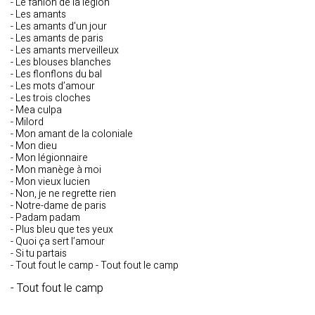
- Le fanion de la légion
- Les amants
- Les amants d’un jour
- Les amants de paris
- Les amants merveilleux
- Les blouses blanches
- Les flonflons du bal
- Les mots d’amour
- Les trois cloches
- Mea culpa
- Milord
- Mon amant de la coloniale
- Mon dieu
- Mon légionnaire
- Mon manège à moi
- Mon vieux lucien
- Non, je ne regrette rien
- Notre-dame de paris
- Padam padam
- Plus bleu que tes yeux
- Quoi ça sert l’amour
- Si tu partais
- Tout fout le camp - Tout fout le camp
- Tout fout le camp