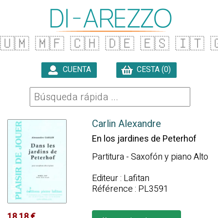
🇺🇲
🇲🇫
🇨🇭
🇩🇪
🇪🇸
🇮🇹

CUENTA
CESTA (0)

Carlin Alexandre
En los jardines de Peterhof
Partitura - Saxofón y piano Alto
Editeur : Lafitan
Référence : PL3591
18.18 €