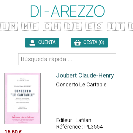
🇺🇲
🇲🇫
🇨🇭
🇩🇪
🇪🇸
🇮🇹

CUENTA
CESTA (0)

Joubert Claude-Henry
Concerto Le Cartable
Editeur : Lafitan
Référence : PL3554
16.60 €