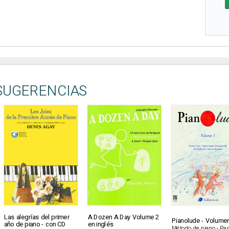
SUGERENCIAS
Las alegrías del primer
A Dozen A Day Volume 2
Pianolude - Volume
año de piano - con CD
en inglés
Método de piano - Part