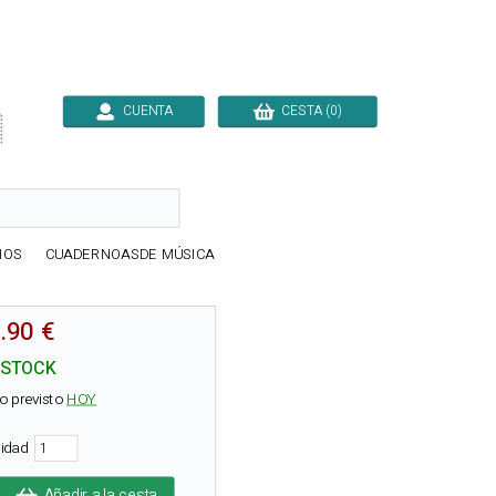
CUENTA
CESTA (0)

IOS
CUADERNOASDE MÚSICA
.90 €
 STOCK
o previsto
HOY
tidad
Añadir a la cesta