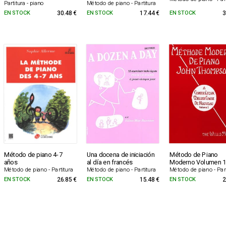
Partitura - piano
Método de piano - Partitura
EN STOCK
30.48 €
EN STOCK
17.44 €
EN STOCK
3
Método de piano 4-7
Una docena de iniciación
Método de Piano
años
al día en francés
Moderno Volumen 
Método de piano - Partitura
Método de piano - Partitura
Método de piano - Part
EN STOCK
26.85 €
EN STOCK
15.48 €
EN STOCK
2