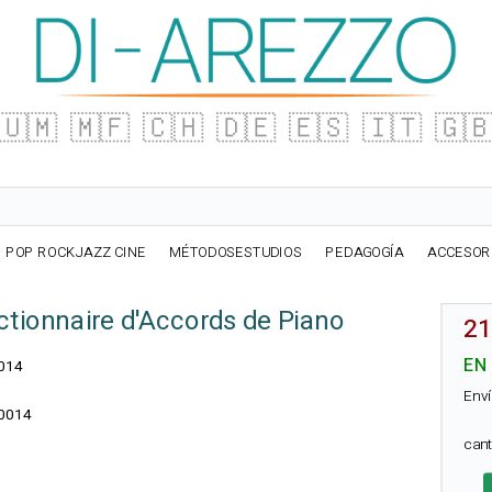
🇺🇲
🇲🇫
🇨🇭
🇩🇪
🇪🇸
🇮🇹
🇬
POP ROCKJAZZ CINE
MÉTODOSESTUDIOS
PEDAGOGÍA
ACCESOR
tionnaire d'Accords de Piano
21
EN
014
Enví
0014
can