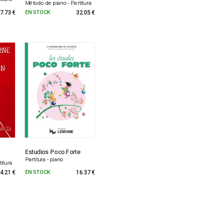
Método de piano - Partitura
7.73 €
EN STOCK
32.05 €
Estudios Poco Forte
1
Partitura - piano
itura
4.21 €
EN STOCK
16.37 €