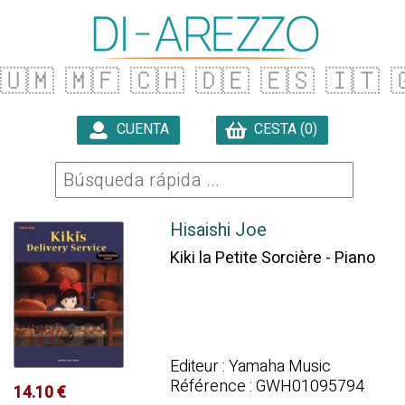
🇺🇲
🇲🇫
🇨🇭
🇩🇪
🇪🇸
🇮🇹

CUENTA
CESTA (0)

Hisaishi Joe
Kiki la Petite Sorcière - Piano
Editeur : Yamaha Music
Référence : GWH01095794
14.10 €