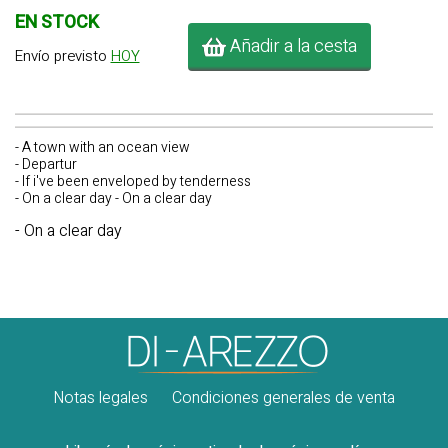
EN STOCK
Añadir a la cesta
Envío previsto
HOY
- A town with an ocean view
- Departur
- If i've been enveloped by tenderness
- On a clear day - On a clear day
- On a clear day
Notas legales
Condiciones generales de venta