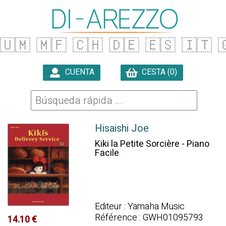
🇺🇲
🇲🇫
🇨🇭
🇩🇪
🇪🇸
🇮🇹

CUENTA
CESTA (0)

Hisaishi Joe
Kiki la Petite Sorcière - Piano
Facile
Editeur : Yamaha Music
Référence : GWH01095793
14.10 €