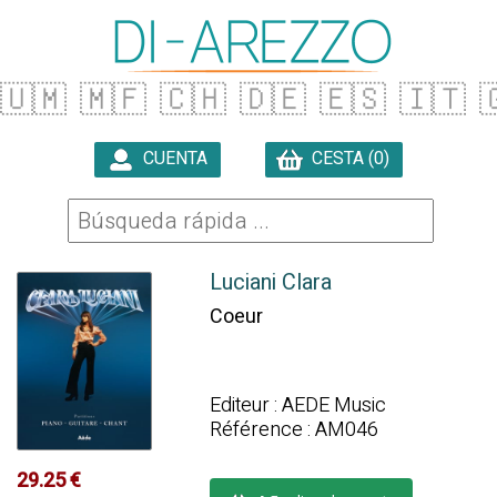
🇺🇲
🇲🇫
🇨🇭
🇩🇪
🇪🇸
🇮🇹

CUENTA
CESTA (0)

Luciani Clara
Coeur
Editeur : AEDE Music
Référence : AM046
29.25 €