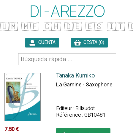
🇺🇲
🇲🇫
🇨🇭
🇩🇪
🇪🇸
🇮🇹

CUENTA
CESTA (0)

Tanaka Kumiko
La Gamine - Saxophone
Editeur : Billaudot
Référence : GB10481
7.50 €