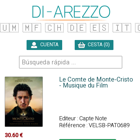
🇺🇲
🇲🇫
🇨🇭
🇩🇪
🇪🇸
🇮🇹

CUENTA
CESTA (0)

Le Comte de Monte-Cristo
- Musique du Film
Editeur : Capte Note
Référence : VELSB-PAT0689
30.60 €