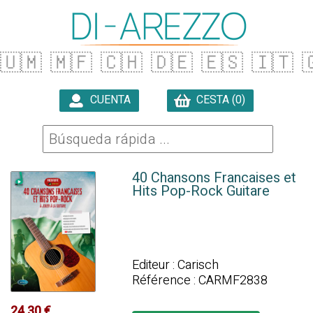
🇺🇲
🇲🇫
🇨🇭
🇩🇪
🇪🇸
🇮🇹

CUENTA
CESTA (0)

40 Chansons Francaises et
Hits Pop-Rock Guitare
Editeur : Carisch
Référence : CARMF2838
24.30 €