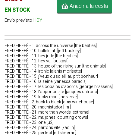
Añadir a la cesta
EN STOCK
Envío previsto
HOY
FRED FIEFFÉ - 1. across the universe [the beatles]
FRED FIEFFÉ - 10. hallelujah [jeff buckley]
FRED FIEFFÉ - 11. hey jude [the beatles]
FRED FIEFFÉ - 12. hey ya! [outkast]
FRED FIEFFÉ - 13. house of the rising sun [the animals]
FRED FIEFFÉ - 14. ironic [alanis morisette]
FRED FIEFFÉ - 15. j'veux du soleil [au p'tit bonheur]
FRED FIEFFÉ - 16. la seine [vanessa paradis]
FRED FIEFFÉ - 17. les copains d'abords [george brassens]
FRED FIEFFÉ - 18. l'opportuniste [jacques dutronc]
FRED FIEFFÉ - 19. lucky man [the verve]
FRED FIEFFÉ - 2. back to black [amy winehouse]
FRED FIEFFÉ - 20. machistador [-m-]
FRED FIEFFÉ - 21. more than words [extreme]
FRED FIEFFÉ - 22. mr. jones [counting crows]
FRED FIEFFÉ - 23. one [u2]
FRED FIEFFÉ - 24. partons vite [kaolin]
FRED FIEFFÉ - 25. perfect [ed sheeran]