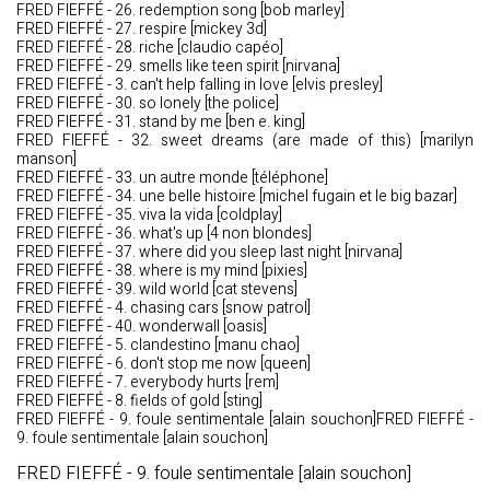
FRED FIEFFÉ - 26. redemption song [bob marley]
FRED FIEFFÉ - 27. respire [mickey 3d]
FRED FIEFFÉ - 28. riche [claudio capéo]
FRED FIEFFÉ - 29. smells like teen spirit [nirvana]
FRED FIEFFÉ - 3. can't help falling in love [elvis presley]
FRED FIEFFÉ - 30. so lonely [the police]
FRED FIEFFÉ - 31. stand by me [ben e. king]
FRED FIEFFÉ - 32. sweet dreams (are made of this) [marilyn
manson]
FRED FIEFFÉ - 33. un autre monde [téléphone]
FRED FIEFFÉ - 34. une belle histoire [michel fugain et le big bazar]
FRED FIEFFÉ - 35. viva la vida [coldplay]
FRED FIEFFÉ - 36. what's up [4 non blondes]
FRED FIEFFÉ - 37. where did you sleep last night [nirvana]
FRED FIEFFÉ - 38. where is my mind [pixies]
FRED FIEFFÉ - 39. wild world [cat stevens]
FRED FIEFFÉ - 4. chasing cars [snow patrol]
FRED FIEFFÉ - 40. wonderwall [oasis]
FRED FIEFFÉ - 5. clandestino [manu chao]
FRED FIEFFÉ - 6. don't stop me now [queen]
FRED FIEFFÉ - 7. everybody hurts [rem]
FRED FIEFFÉ - 8. fields of gold [sting]
FRED FIEFFÉ - 9. foule sentimentale [alain souchon]FRED FIEFFÉ -
9. foule sentimentale [alain souchon]
FRED FIEFFÉ - 9. foule sentimentale [alain souchon]