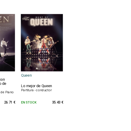
Queen
con
o de
Lo mejor de Queen
Partitura - conductor
a de Piano
26.71 €
EN STOCK
35.43 €