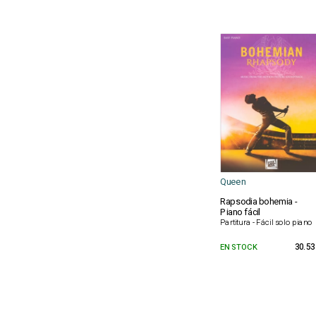
Queen
Rapsodia bohemia -
Piano fácil
Partitura - Fácil solo piano
EN STOCK
30.53