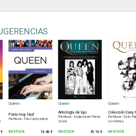
UGERENCIAS
Queen
Queen
Queen
Antología de lujo
Colección Easy 
Piano muy facil
Partitura - Guitarra de Piano
Partitura - Solo P
Partitura - Fácil solo piano
o
Voice
con letras
 €
EN STOCK
16.46 €
EN STOCK
41.16 €
EN STOCK