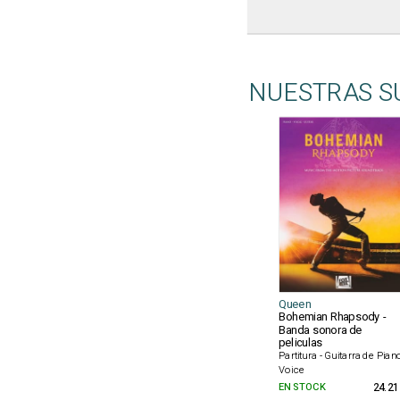
NUESTRAS S
Queen
Bohemian Rhapsody -
Banda sonora de
peliculas
Partitura - Guitarra de Pian
Voice
EN STOCK
24.21