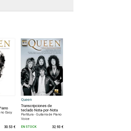
Queen
Transcripciones de
Piano
teclado Nota-por-Nota
iano Easy
Partitura - Guitarra de Piano
Voice
30.53 €
EN STOCK
32.93 €