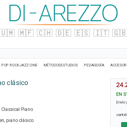
🇺🇲
🇲🇫
🇨🇭
🇩🇪
🇪🇸
🇮🇹
🇬
POP ROCKJAZZ CINE
MÉTODOSESTUDIOS
PEDAGOGÍA
ACCESOR
o clásico
24.
EN S
Envío 
r Classical Piano
canti
ren, piano clásico