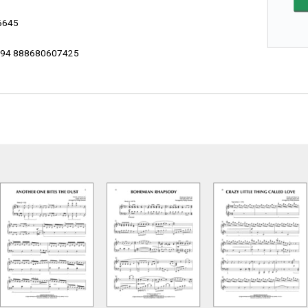
6645
94 888680607425