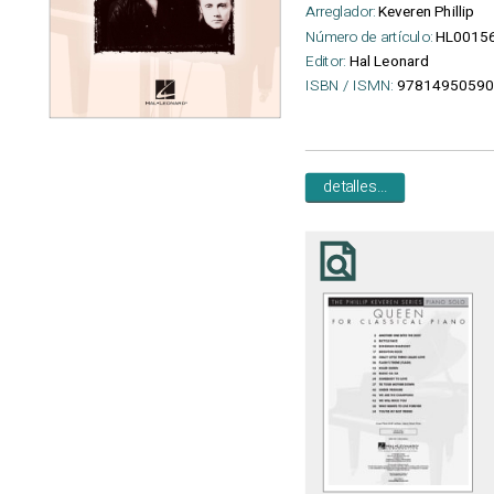
Arreglador:
Keveren Phillip
Número de artículo:
HL0015
Editor:
Hal Leonard
ISBN / ISMN:
97814950590
detalles...