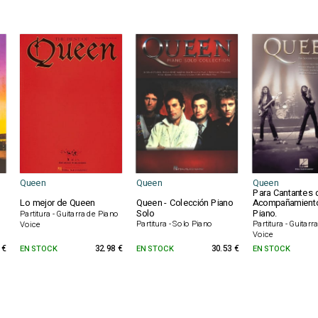
Queen
Queen
Queen
Para Cantantes 
Lo mejor de Queen
Queen - Colección Piano
Acompañamient
Solo
Piano.
Partitura - Guitarra de Piano
Partitura - Solo Piano
Partitura - Guitarr
Voice
Voice
 €
EN STOCK
32.98 €
EN STOCK
30.53 €
EN STOCK