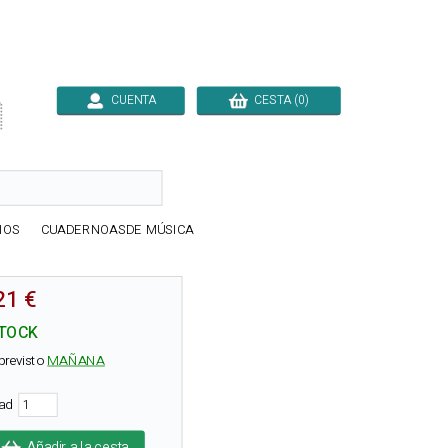
CUENTA
CESTA (0)

IOS
CUADERNOASDE MÚSICA
21 €
TOCK
previsto
MAÑANA
dad
Añadir a la cesta