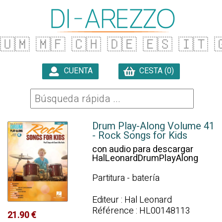
🇺🇲
🇲🇫
🇨🇭
🇩🇪
🇪🇸
🇮🇹

CUENTA
CESTA (0)

Drum Play-Along Volume 41
- Rock Songs for Kids
con audio para descargar
HalLeonardDrumPlayAlong
Partitura - batería
Editeur : Hal Leonard
Référence : HL00148113
21.90 €