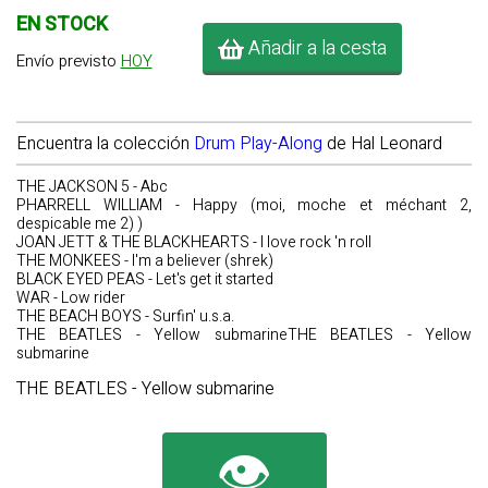
EN STOCK
Añadir a la cesta
Envío previsto
HOY
Encuentra la colección
Drum Play-Along
de Hal Leonard
THE JACKSON 5 - Abc
PHARRELL WILLIAM - Happy (moi, moche et méchant 2,
despicable me 2) )
JOAN JETT & THE BLACKHEARTS - I love rock 'n roll
THE MONKEES - I'm a believer (shrek)
BLACK EYED PEAS - Let's get it started
WAR - Low rider
THE BEACH BOYS - Surfin' u.s.a.
THE BEATLES - Yellow submarineTHE BEATLES - Yellow
submarine
THE BEATLES - Yellow submarine
👁️