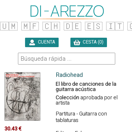
🇺🇲
🇲🇫
🇨🇭
🇩🇪
🇪🇸
🇮🇹

CUENTA
CESTA (0)

Radiohead
El libro de canciones de la
guitarra acústica
Colección
aprobada por el
artista
Partitura - Guitarra con
tablaturas
30.43 €