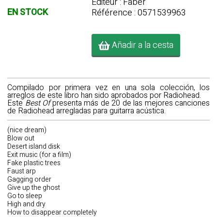
Editeur : Faber
EN STOCK
Référence : 0571539963
Añadir a la cesta
Compilado por primera vez en una sola colección, los
arreglos de este libro han sido aprobados por Radiohead.
Este
Best Of
presenta más de 20 de las mejores canciones
de Radiohead arregladas para guitarra acústica.
(nice dream)
Blow out
Desert island disk
Exit music (for a film)
Fake plastic trees
Faust arp
Gagging order
Give up the ghost
Go to sleep
High and dry
How to disappear completely