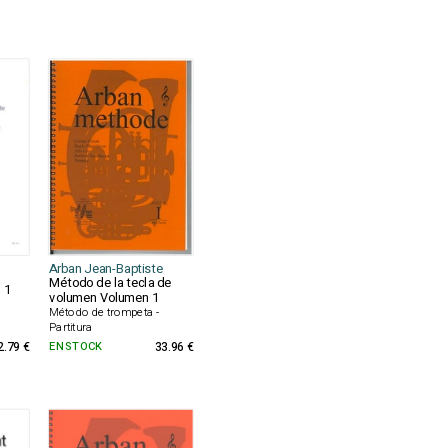
Arban Jean-Baptiste
Método de la tecla de
 1
volumen Volumen 1
Método de trompeta -
Partitura
2.79 €
EN STOCK
33.96 €