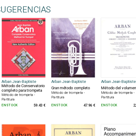
SUGERENCIAS
Arban Jean-Baptiste
Arban Jean-Baptiste
Arban Jean-Baptiste
Método de Conservatorio
Gran método completo
Método del volumen
completo para trompeta
Método de trompeta -
Método de trompeta -
Método de trompeta -
Partitura
Partitura
Partitura
EN STOCK
59.43 €
EN STOCK
47.96 €
EN STOCK
2