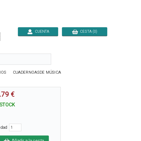
CUENTA
CESTA (0)

IOS
CUADERNOASDE MÚSICA
.79 €
 STOCK
tidad
Añadir a la cesta