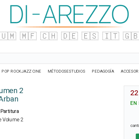
🇺🇲
🇲🇫
🇨🇭
🇩🇪
🇪🇸
🇮🇹
🇬
POP ROCKJAZZ CINE
MÉTODOSESTUDIOS
PEDAGOGÍA
ACCESOR
lumen 2
22
 Arban
EN
Partitura
de Volume 2
can