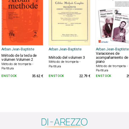
Arban Jean-Baptiste
Arban Jean-Baptiste
Arban Jean-Baptiste
Variaciones de
Método de la tecla de
Método del volumen 3
acompañamiento de
volumen Volumen 2
piano
Método de trompeta -
Método de trompeta -
Método de trompeta -
Partitura
Partitura
Partitura
EN STOCK
35.62 €
EN STOCK
22.79 €
EN STOCK
2