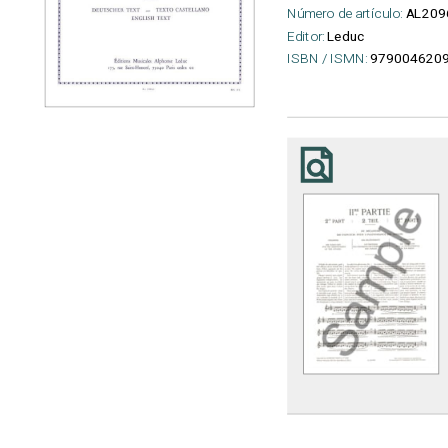
Número de artículo:
AL209
Editor:
Leduc
ISBN / ISMN:
979004620