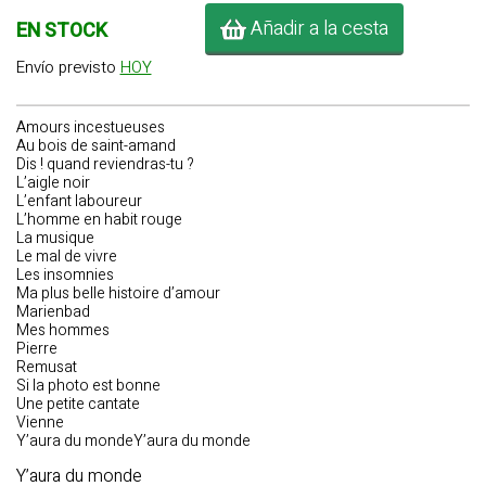
Añadir a la cesta
EN STOCK
Envío previsto
HOY
Amours incestueuses
Au bois de saint-amand
Dis ! quand reviendras-tu ?
L’aigle noir
L’enfant laboureur
L’homme en habit rouge
La musique
Le mal de vivre
Les insomnies
Ma plus belle histoire d’amour
Marienbad
Mes hommes
Pierre
Remusat
Si la photo est bonne
Une petite cantate
Vienne
Y’aura du mondeY’aura du monde
Y’aura du monde