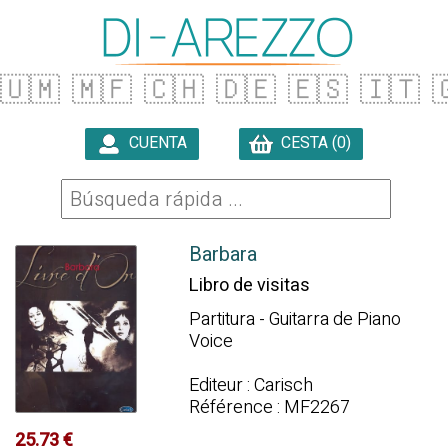
🇺🇲
🇲🇫
🇨🇭
🇩🇪
🇪🇸
🇮🇹

CUENTA
CESTA (0)

Barbara
Libro de visitas
Partitura - Guitarra de Piano
Voice
Editeur : Carisch
Référence : MF2267
25.73 €