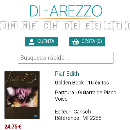
🇺🇲
🇲🇫
🇨🇭
🇩🇪
🇪🇸
🇮🇹

CUENTA
CESTA (0)

Piaf Edith
Golden Book - 16 éxitos
Partitura - Guitarra de Piano
Voice
Editeur : Carisch
Référence : MF2266
24.75 €