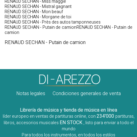
RENAUD SECHAN - Miss maggie
RENAUD SECHAN - Mistral gagnant
RENAUD SECHAN - Mon beauf
RENAUD SECHAN - Morgane de toi
RENAUD SECHAN - Près des autos tamponneuses
RENAUD SECHAN - Putain de camionRENAUD SECHAN - Putain de
camion
RENAUD SECHAN - Putain de camion
Notas legales
Condiciones generales de venta
Librería de música y tienda de música en línea
234'000
líder europeo en ventas de partituras online, con
partituras,
EN STOCK
libros, accesorios musicales
, listo para enviar a todo el
mundo
Para todos los instrumentos, en todos los estilos