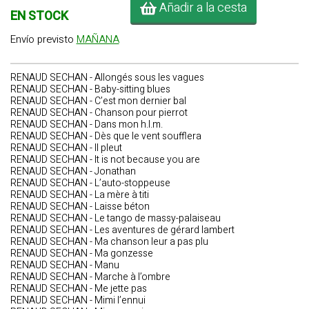
Añadir a la cesta
EN STOCK
Envío previsto
MAÑANA
RENAUD SECHAN - Allongés sous les vagues
RENAUD SECHAN - Baby-sitting blues
RENAUD SECHAN - C’est mon dernier bal
RENAUD SECHAN - Chanson pour pierrot
RENAUD SECHAN - Dans mon h.l.m.
RENAUD SECHAN - Dès que le vent soufflera
RENAUD SECHAN - Il pleut
RENAUD SECHAN - It is not because you are
RENAUD SECHAN - Jonathan
RENAUD SECHAN - L’auto-stoppeuse
RENAUD SECHAN - La mère à titi
RENAUD SECHAN - Laisse béton
RENAUD SECHAN - Le tango de massy-palaiseau
RENAUD SECHAN - Les aventures de gérard lambert
RENAUD SECHAN - Ma chanson leur a pas plu
RENAUD SECHAN - Ma gonzesse
RENAUD SECHAN - Manu
RENAUD SECHAN - Marche à l’ombre
RENAUD SECHAN - Me jette pas
RENAUD SECHAN - Mimi l’ennui