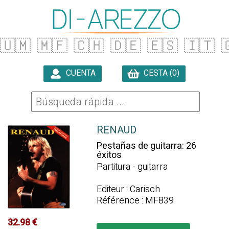
🇺🇲
🇲🇫
🇨🇭
🇩🇪
🇪🇸
🇮🇹

CUENTA
CESTA (0)

RENAUD
Pestañas de guitarra: 26
éxitos
Partitura - guitarra
Editeur : Carisch
Référence : MF839
32.98 €