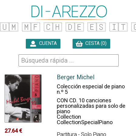
🇺🇲
🇲🇫
🇨🇭
🇩🇪
🇪🇸
🇮🇹

CUENTA
CESTA (0)

Berger Michel
Colección especial de piano
n.º 5
CON CD. 10 canciones
personalizadas para solo de
piano
Collection
CollectionSpecialPiano
27.64 €
Partitura - Solo Piano