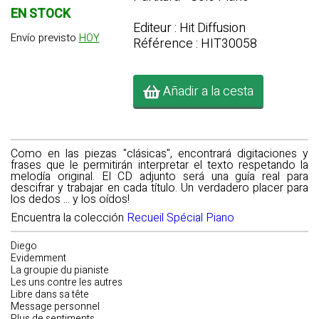
EN STOCK
Editeur : Hit Diffusion
Envío previsto
HOY
Référence : HIT30058
Añadir a la cesta
Como en las piezas "clásicas", encontrará digitaciones y
frases que le permitirán interpretar el texto respetando la
melodía original. El CD adjunto será una guía real para
descifrar y trabajar en cada título. Un verdadero placer para
los dedos ... y los oídos!
Encuentra la colección
Recueil Spécial Piano
Diego
Evidemment
La groupie du pianiste
Les uns contre les autres
Libre dans sa tête
Message personnel
Plus de sentiments