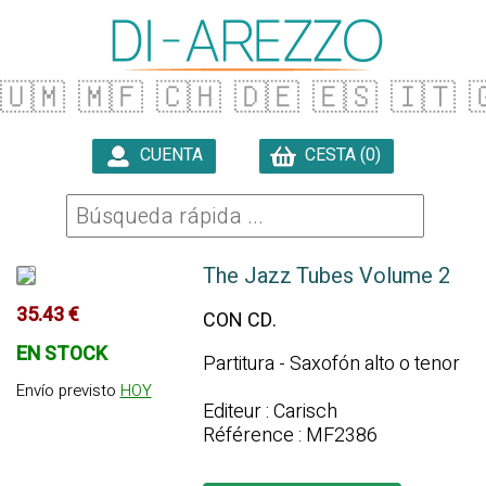
🇺🇲
🇲🇫
🇨🇭
🇩🇪
🇪🇸
🇮🇹

CUENTA
CESTA (0)

The Jazz Tubes Volume 2
35.43 €
CON CD.
EN STOCK
Partitura - Saxofón alto o tenor
Envío previsto
HOY
Editeur : Carisch
Référence : MF2386