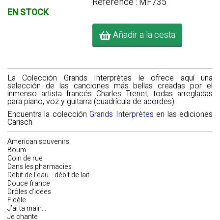
Référence : MF735
EN STOCK
Añadir a la cesta
La Colección Grands Interprètes le ofrece aquí una
selección de las canciones más bellas creadas por el
inmenso artista francés Charles Trenet, todas arregladas
para piano, voz y guitarra (cuadrícula de acordes).
Encuentra la colección
Grands Interprètes
en las ediciones
Carisch
American souvenirs
Boum...
Coin de rue
Dans les pharmacies
Débit de l’eau... débit de lait
Douce france
Drôles d’idées
Fidèle
J’ai ta main...
Je chante