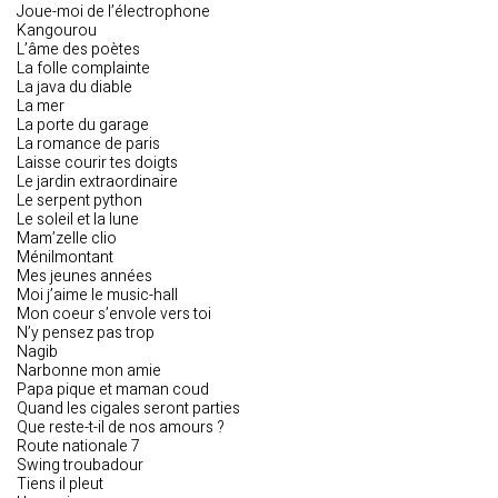
Joue-moi de l’électrophone
Kangourou
L’âme des poètes
La folle complainte
La java du diable
La mer
La porte du garage
La romance de paris
Laisse courir tes doigts
Le jardin extraordinaire
Le serpent python
Le soleil et la lune
Mam’zelle clio
Ménilmontant
Mes jeunes années
Moi j’aime le music-hall
Mon coeur s’envole vers toi
N’y pensez pas trop
Nagib
Narbonne mon amie
Papa pique et maman coud
Quand les cigales seront parties
Que reste-t-il de nos amours ?
Route nationale 7
Swing troubadour
Tiens il pleut