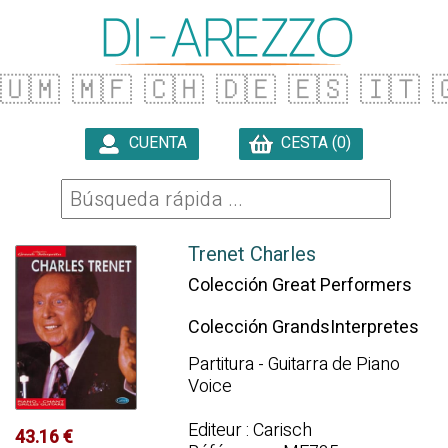
🇺🇲
🇲🇫
🇨🇭
🇩🇪
🇪🇸
🇮🇹

CUENTA
CESTA (0)

Trenet Charles
Colección Great Performers
Colección GrandsInterpretes
Partitura - Guitarra de Piano
Voice
Editeur : Carisch
43.16 €