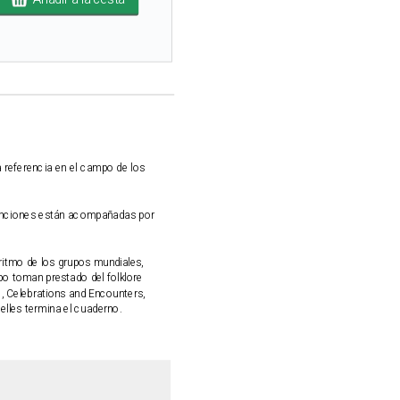
 referencia en el campo de los
s canciones están acompañadas por
 ritmo de los grupos mundiales,
po toman prestado del folklore
e, Celebrations and Encounters,
elles termina el cuaderno.