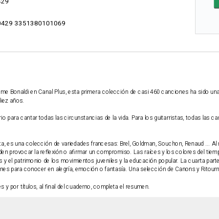
429
429 3351380101069
me Bonaldi en Canal Plus, esta primera colección de casi 460 canciones ha sido una
iez años.
io para cantar todas las circunstancias de la vida. Para los guitarristas, todas la
tista, es una colección de variedades francesas: Brel, Goldman, Souchon, Renaud ... Al
n provocar la reflexión o afirmar un compromiso. Las raíces y los colores del tiem
os y el patrimonio de los movimientos juveniles y la educación popular. La cuarta part
nes para conocer en alegría, emoción o fantasía. Una selección de Canons y Ritourn
s y por títulos, al final del cuaderno, completa el resumen.