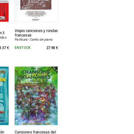
Viejas canciones y rondas
n 3
francesas
ordes
Partitura - Canto de piano
3.37 €
EN STOCK
27.98 €
ión
Canciones francesas del