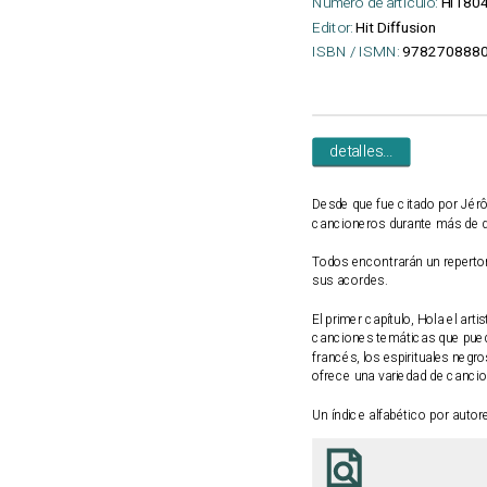
Número de artículo:
HIT80
Editor:
Hit Diffusion
ISBN / ISMN:
9782708880
detalles...
Desde que fue citado por Jérô
cancioneros durante más de d
Todos encontrarán un repertor
sus acordes.
El primer capítulo, Hola el ar
canciones temáticas que puede
francés, los espirituales negr
ofrece una variedad de cancio
Un índice alfabético por autore