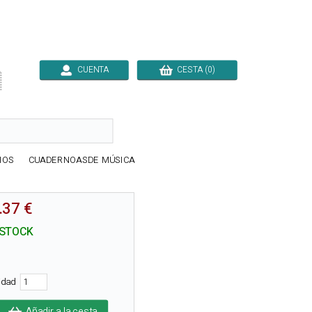
CUENTA
CESTA (0)

IOS
CUADERNOASDE MÚSICA
.37 €
 STOCK
tidad
Añadir a la cesta