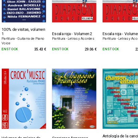
100% de visitas, volumen
1
Escala roja - Volumen 2
Escala roja - Volume
Partitura - Guitarra de Piano
Partitura - Letras y Acordes
Partitura - Letras y Ac
Voice
EN STOCK
35.43 €
EN STOCK
29.06 €
EN STOCK
2
Antología de la canc