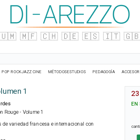
🇺🇲
🇲🇫
🇨🇭
🇩🇪
🇪🇸
🇮🇹
🇬
POP ROCKJAZZ CINE
MÉTODOSESTUDIOS
PEDAGOGÍA
ACCESOR
Volumen 1
23
ordes
EN
son Rouge - Volume 1
s de variedad francesa e internacional con
can