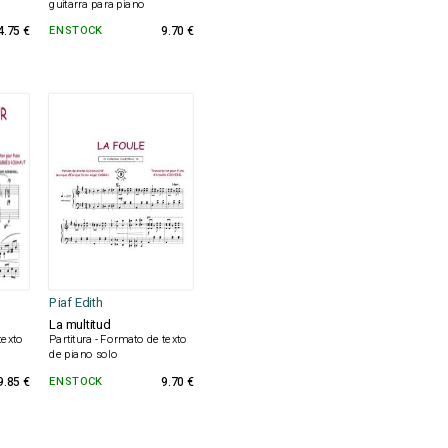
guitarra para piano
4.75 €
EN STOCK
9.70 €
Piaf Edith
La multitud
texto
Partitura - Formato de texto
de piano solo
9.85 €
EN STOCK
9.70 €