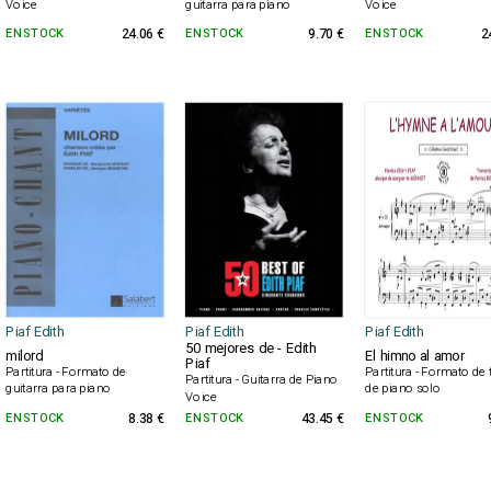
Voice
guitarra para piano
Voice
EN STOCK
24.06 €
EN STOCK
9.70 €
EN STOCK
2
Piaf Edith
Piaf Edith
Piaf Edith
50 mejores de - Edith
milord
El himno al amor
Piaf
Partitura - Formato de
Partitura - Formato de 
Partitura - Guitarra de Piano
guitarra para piano
de piano solo
Voice
EN STOCK
8.38 €
EN STOCK
43.45 €
EN STOCK