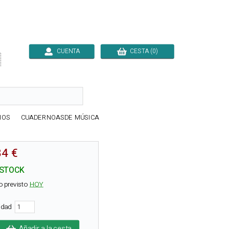
CUENTA
CESTA (0)

IOS
CUADERNOASDE MÚSICA
84 €
 STOCK
o previsto
HOY
tidad
Añadir a la cesta