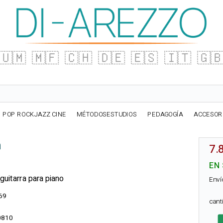
🇺🇲
🇲🇫
🇨🇭
🇩🇪
🇪🇸
🇮🇹
🇬
POP ROCKJAZZ CINE
MÉTODOSESTUDIOS
PEDAGOGÍA
ACCESOR
m
7.
EN
guitarra para piano
Enví
69
can
0810