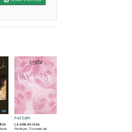
Piaf Edith
itos
La vida en rosa
 Piano
Partitura - Formato de