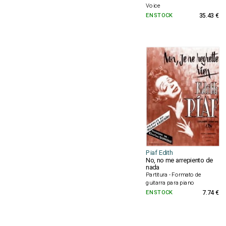
Voice
EN STOCK
35.43 €
Piaf Edith
No, no me arrepiento de
nada
Partitura - Formato de
guitarra para piano
EN STOCK
7.74 €