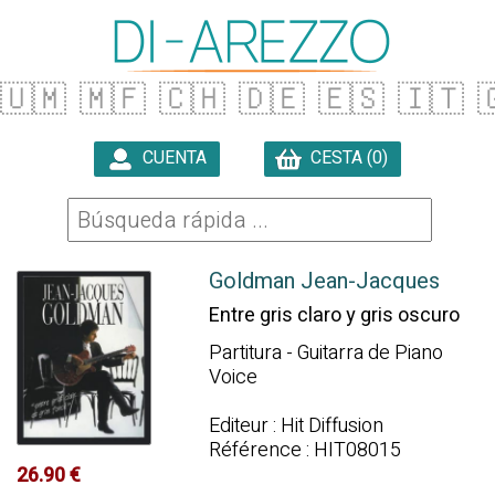
🇺🇲
🇲🇫
🇨🇭
🇩🇪
🇪🇸
🇮🇹

CUENTA
CESTA (0)

Goldman Jean-Jacques
Entre gris claro y gris oscuro
Partitura - Guitarra de Piano
Voice
Editeur : Hit Diffusion
Référence : HIT08015
26.90 €