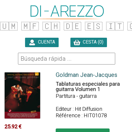
🇺🇲
🇲🇫
🇨🇭
🇩🇪
🇪🇸
🇮🇹

CUENTA
CESTA (0)

Goldman Jean-Jacques
Tablaturas especiales para
guitarra Volumen 1
Partitura - guitarra
Editeur : Hit Diffusion
Référence : HIT01078
25.92 €