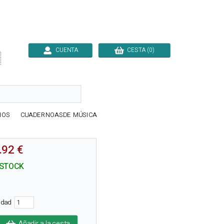
CUENTA
CESTA (0)

IOS
CUADERNOASDE MÚSICA
.92 €
 STOCK
tidad
Añadir a la cesta