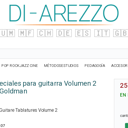
🇺🇲
🇲🇫
🇨🇭
🇩🇪
🇪🇸
🇮🇹
🇬
POP ROCKJAZZ CINE
MÉTODOSESTUDIOS
PEDAGOGÍA
ACCESOR
eciales para guitarra Volumen 2
25
 Goldman
EN
l Guitare Tablatures Volume 2
can
207