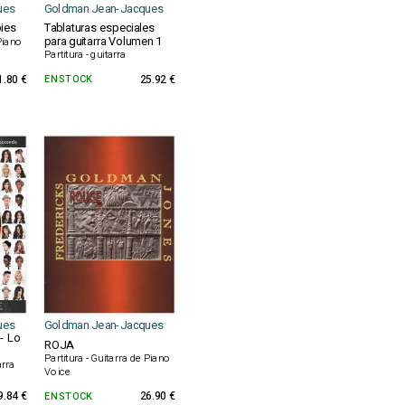
ues
Goldman Jean-Jacques
pies
Tablaturas especiales
para guitarra Volumen 1
 Piano
Partitura - guitarra
1.80 €
EN STOCK
25.92 €
ues
Goldman Jean-Jacques
- Lo
ROJA
Partitura - Guitarra de Piano
arra
Voice
9.84 €
EN STOCK
26.90 €