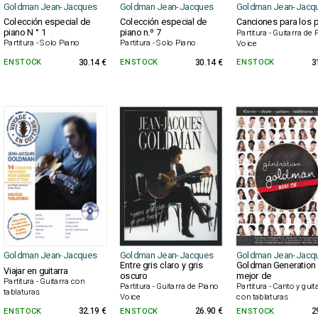
Goldman Jean-Jacques
Goldman Jean-Jacques
Goldman Jean-Jacq
Colección especial de
Colección especial de
Canciones para los 
piano N ° 1
piano n.º 7
Partitura - Guitarra de
Partitura - Solo Piano
Partitura - Solo Piano
Voice
EN STOCK
30.14 €
EN STOCK
30.14 €
EN STOCK
3
Goldman Jean-Jacques
Goldman Jean-Jacques
Goldman Jean-Jacq
Entre gris claro y gris
Goldman Generation 
Viajar en guitarra
oscuro
mejor de
Partitura - Guitarra con
Partitura - Guitarra de Piano
Partitura - Canto y guit
tablaturas
Voice
con tablaturas
EN STOCK
32.19 €
EN STOCK
26.90 €
EN STOCK
2