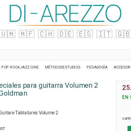
🇺🇲
🇲🇫
🇨🇭
🇩🇪
🇪🇸
🇮🇹
🇬
POP ROCKJAZZ CINE
MÉTODOSESTUDIOS
PEDAGOGÍA
ACCESOR
eciales para guitarra Volumen 2
25
 Goldman
EN 
l Guitare Tablatures Volume 2
cant
207