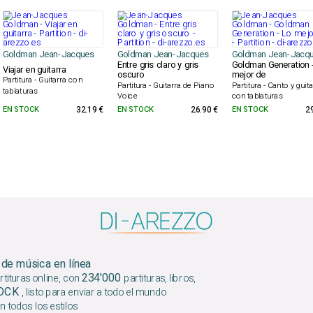
Goldman Jean-Jacques
Goldman Jean-Jacques
Goldman Jean-Jacq
Entre gris claro y gris
Goldman Generation 
Viajar en guitarra
oscuro
mejor de
Partitura - Guitarra con
Partitura - Guitarra de Piano
Partitura - Canto y guit
tablaturas
Voice
con tablaturas
EN STOCK
32.19 €
EN STOCK
26.90 €
EN STOCK
2
 de música en línea
234'000
tituras online, con
partituras, libros,
TOCK
, listo para enviar a todo el mundo
n todos los estilos