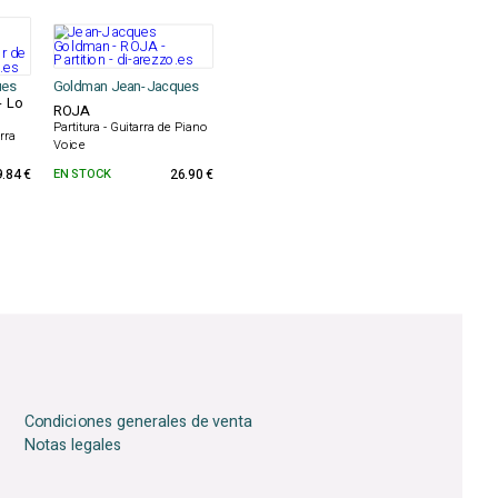
ues
Goldman Jean-Jacques
- Lo
ROJA
Partitura - Guitarra de Piano
arra
Voice
9.84 €
EN STOCK
26.90 €
Condiciones generales de venta
Notas legales