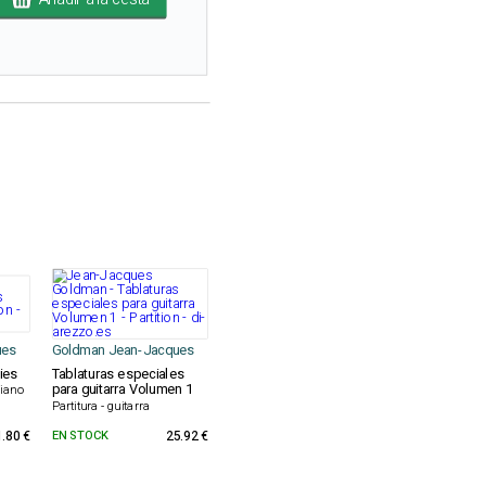
ues
Goldman Jean-Jacques
ies
Tablaturas especiales
para guitarra Volumen 1
Piano
Partitura - guitarra
1.80 €
EN STOCK
25.92 €