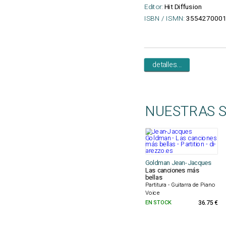
Editor:
Hit Diffusion
ISBN / ISMN:
355427000
detalles...
NUESTRAS 
Goldman Jean-Jacques
Las canciones más
bellas
Partitura - Guitarra de Piano
Voice
EN STOCK
36.75 €