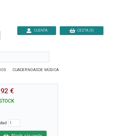
CUENTA
CESTA (0)

IOS
CUADERNOASDE MÚSICA
.92 €
STOCK
idad
Añadir a la cesta