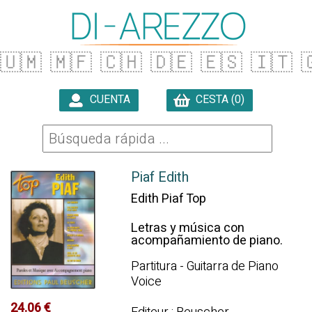
🇺🇲
🇲🇫
🇨🇭
🇩🇪
🇪🇸
🇮🇹

CUENTA
CESTA (0)

Piaf Edith
Edith Piaf Top
Letras y música con
acompañamiento de piano.
Partitura - Guitarra de Piano
Voice
24.06 €