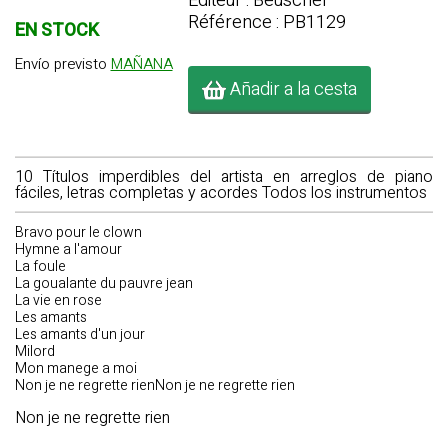
Editeur : Beuscher
Référence : PB1129
EN STOCK
Envío previsto
MAÑANA
Añadir a la cesta
10 Títulos imperdibles del artista en arreglos de piano
fáciles, letras completas y acordes Todos los instrumentos
Bravo pour le clown
Hymne a l'amour
La foule
La goualante du pauvre jean
La vie en rose
Les amants
Les amants d'un jour
Milord
Mon manege a moi
Non je ne regrette rienNon je ne regrette rien
Non je ne regrette rien