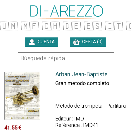
🇺🇲
🇲🇫
🇨🇭
🇩🇪
🇪🇸
🇮🇹

CUENTA
CESTA (0)

Arban Jean-Baptiste
Gran método completo
Método de trompeta - Partitura
Editeur : IMD
Référence : IMD41
41.55 €