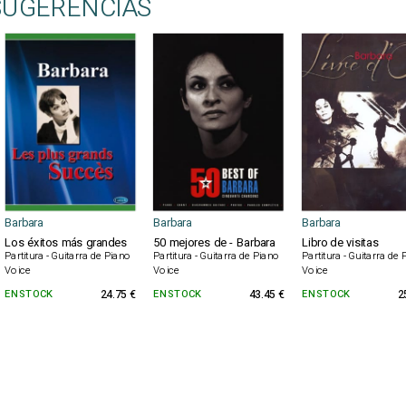
SUGERENCIAS
Barbara
Barbara
Barbara
Los éxitos más grandes
50 mejores de - Barbara
Libro de visitas
Partitura - Guitarra de Piano
Partitura - Guitarra de Piano
Partitura - Guitarra de
Voice
Voice
Voice
EN STOCK
24.75 €
EN STOCK
43.45 €
EN STOCK
2