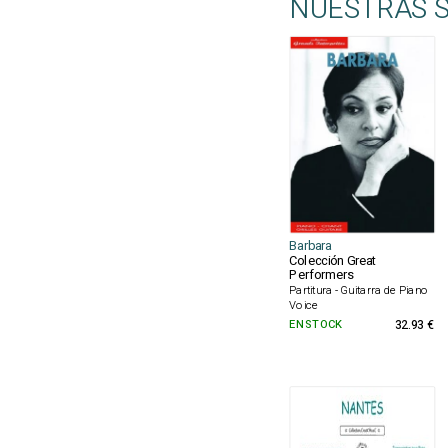
NUESTRAS 
Barbara
Colección Great
Performers
Partitura - Guitarra de Piano
Voice
EN STOCK
32.93 €