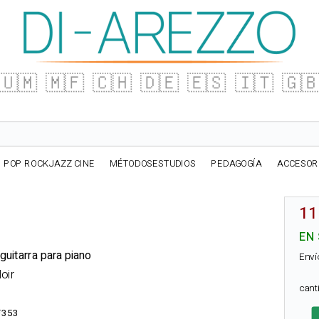
🇺🇲
🇲🇫
🇨🇭
🇩🇪
🇪🇸
🇮🇹
🇬
POP ROCKJAZZ CINE
MÉTODOSESTUDIOS
PEDAGOGÍA
ACCESOR
11
EN
guitarra para piano
Enví
Noir
can
F353