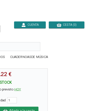
CUENTA
CESTA (0)

IOS
CUADERNOASDE MÚSICA
.22 €
 STOCK
o previsto
HOY
tidad
Añadir a la cesta