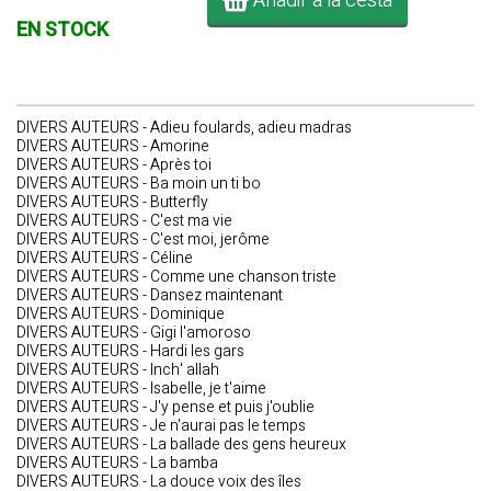
Añadir a la cesta
EN STOCK
DIVERS AUTEURS - Adieu foulards, adieu madras
DIVERS AUTEURS - Amorine
DIVERS AUTEURS - Après toi
DIVERS AUTEURS - Ba moin un ti bo
DIVERS AUTEURS - Butterfly
DIVERS AUTEURS - C'est ma vie
DIVERS AUTEURS - C'est moi, jerôme
DIVERS AUTEURS - Céline
DIVERS AUTEURS - Comme une chanson triste
DIVERS AUTEURS - Dansez maintenant
DIVERS AUTEURS - Dominique
DIVERS AUTEURS - Gigi l'amoroso
DIVERS AUTEURS - Hardi les gars
DIVERS AUTEURS - Inch' allah
DIVERS AUTEURS - Isabelle, je t'aime
DIVERS AUTEURS - J'y pense et puis j'oublie
DIVERS AUTEURS - Je n'aurai pas le temps
DIVERS AUTEURS - La ballade des gens heureux
DIVERS AUTEURS - La bamba
DIVERS AUTEURS - La douce voix des îles