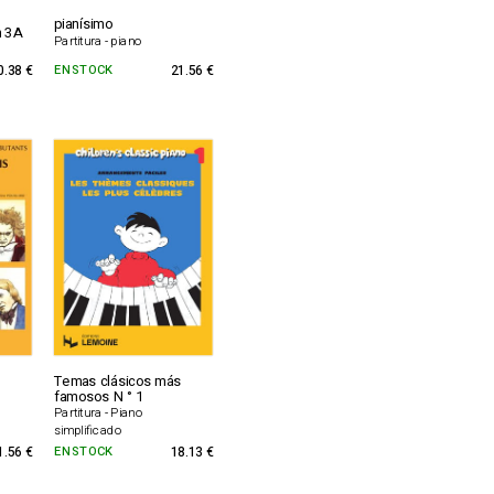
pianísimo
n 3A
Partitura - piano
0.38 €
EN STOCK
21.56 €
Temas clásicos más
famosos N ° 1
Partitura - Piano
simplificado
1.56 €
EN STOCK
18.13 €