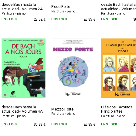
desde Bach hasta la
desde Bach hasta la
Poco Forte
actualidad - Volumen 2A
actualidad - Volume
Partitura - piano
Partitura - piano
Partitura - piano
EN STOCK
28.52 €
EN STOCK
26.85 €
EN STOCK
3
desde Bach hasta la
Clásicos Favoritos
Mezzo Forte
actualidad - Volumen 4A
Principiantes
Partitura - piano
Partitura - piano
Partitura - piano
EN STOCK
30.38 €
EN STOCK
26.85 €
EN STOCK
2