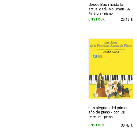
desde Bach hasta la
actualidad - Volumen 1A
Partitura - piano
EN STOCK
25.19 €
Las alegrías del primer
año de piano - con CD
Partitura - piano
EN STOCK
30.48 €