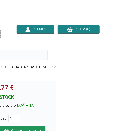
CUENTA
CESTA (0)

IOS
CUADERNOASDE MÚSICA
.77 €
 STOCK
o previsto
MAÑANA
tidad
Añadir a la cesta