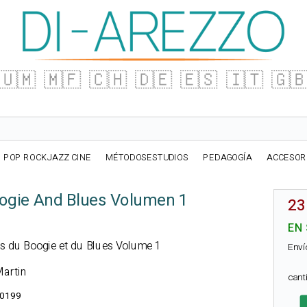
🇺🇲
🇲🇫
🇨🇭
🇩🇪
🇪🇸
🇮🇹
🇬
POP ROCKJAZZ CINE
MÉTODOSESTUDIOS
PEDAGOGÍA
ACCESOR
ogie And Blues Volumen 1
23
EN
ies du Boogie et du Blues Volume 1
Enví
Martin
can
0199