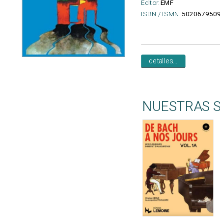
Editor:
EMF
ISBN / ISMN:
502067950
detalles...
NUESTRAS 