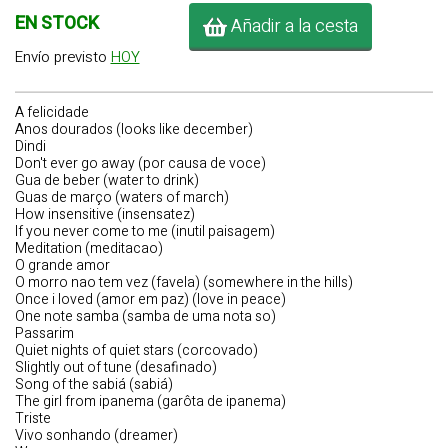
EN STOCK
Añadir a la cesta
Envío previsto
HOY
A felicidade
Anos dourados (looks like december)
Dindi
Don't ever go away (por causa de voce)
Gua de beber (water to drink)
Guas de março (waters of march)
How insensitive (insensatez)
If you never come to me (inutil paisagem)
Meditation (meditacao)
O grande amor
O morro nao tem vez (favela) (somewhere in the hills)
Once i loved (amor em paz) (love in peace)
One note samba (samba de uma nota so)
Passarim
Quiet nights of quiet stars (corcovado)
Slightly out of tune (desafinado)
Song of the sabiá (sabiá)
The girl from ipanema (garôta de ipanema)
Triste
Vivo sonhando (dreamer)