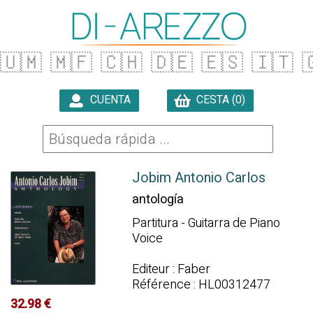
🇺🇲
🇲🇫
🇨🇭
🇩🇪
🇪🇸
🇮🇹

CUENTA
CESTA (0)

Jobim Antonio Carlos
antología
Partitura - Guitarra de Piano
Voice
Editeur : Faber
Référence : HL00312477
32.98 €