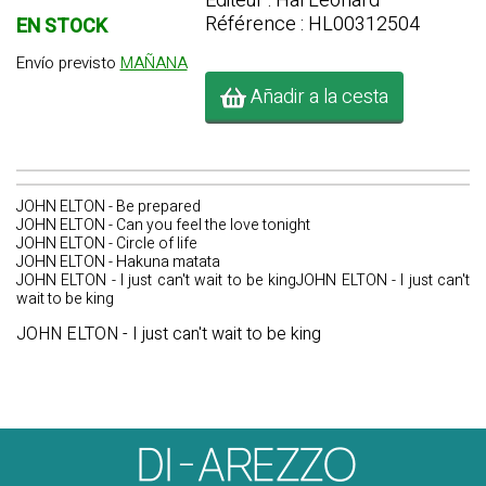
Editeur : Hal Leonard
Référence : HL00312504
EN STOCK
Envío previsto
MAÑANA
Añadir a la cesta
JOHN ELTON - Be prepared
JOHN ELTON - Can you feel the love tonight
JOHN ELTON - Circle of life
JOHN ELTON - Hakuna matata
JOHN ELTON - I just can't wait to be kingJOHN ELTON - I just can't
wait to be king
JOHN ELTON - I just can't wait to be king