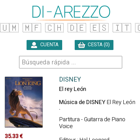
🇺🇲
🇲🇫
🇨🇭
🇩🇪
🇪🇸
🇮🇹

CUENTA
CESTA (0)

DISNEY
El rey León
Música de DISNEY
El Rey León
.
Partitura - Guitarra de Piano
Voice
35.33 €