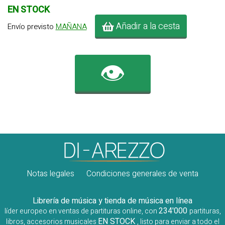
EN STOCK
Añadir a la cesta
Envío previsto
MAÑANA
👁️
Notas legales
Condiciones generales de venta
Librería de música y tienda de música en línea
234'000
líder europeo en ventas de partituras online, con
partituras,
EN STOCK
libros, accesorios musicales
, listo para enviar a todo el