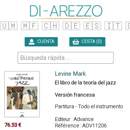
🇺🇲
🇲🇫
🇨🇭
🇩🇪
🇪🇸
🇮🇹

CUENTA
CESTA (0)

Levine Mark
El libro de la teoría del jazz
Versión francesa
Partitura - Todo el instrumento
Editeur : Advance
76.53 €
Référence : ADV11206