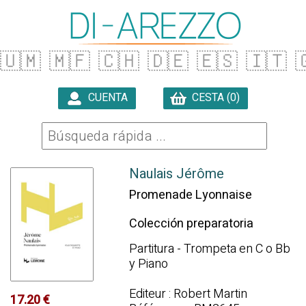
🇺🇲
🇲🇫
🇨🇭
🇩🇪
🇪🇸
🇮🇹

CUENTA
CESTA (0)

Naulais Jérôme
Promenade Lyonnaise
Colección preparatoria
Partitura - Trompeta en C o Bb
y Piano
Editeur : Robert Martin
17.20 €