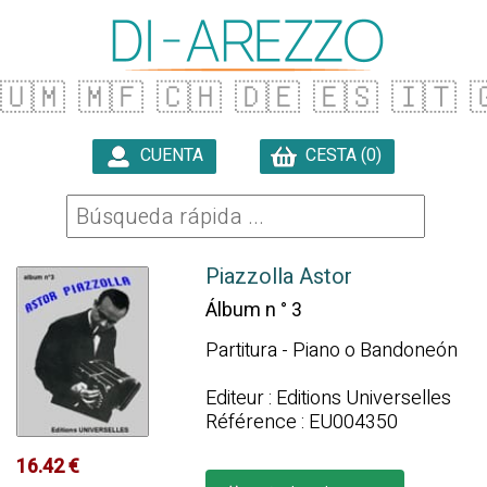
🇺🇲
🇲🇫
🇨🇭
🇩🇪
🇪🇸
🇮🇹

CUENTA
CESTA (0)

Piazzolla Astor
Álbum n ° 3
Partitura - Piano o Bandoneón
Editeur : Editions Universelles
Référence : EU004350
16.42 €