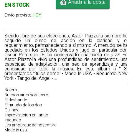
Añadir a la cesta
EN STOCK
Envío previsto
HOY
Siendo libre de sus elecciones, Astor Piazzolla siempre ha
seguido un curso de acción en la claridad y el
requerimiento, permaneciendo a sí mismo. A menudo se ha
quedado en los Estados Unidos y jugó en particular con
Oscar Peterson. ¡Él ha conservado una huella de jazz! En
Astor Piazzolla vivió una profundidad de sentimientos, una
capacidad de adaptación, una sed de aprendizaje y una
curiosidad por toda la música. En este álbum n ° 3,
presentamos títulos como: • Made In USA • Recuerdo New
York • Tango del Angel • ...
Boléro
Buenos aires hora cero
El desbande
El mundo de los dos
Gulinay
Improvisacion en tango
Iracundo
Les amoureux de novembre
Made in usa