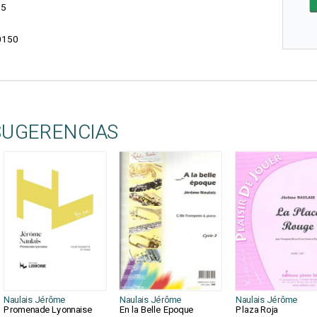
15
0150
SUGERENCIAS
Naulais Jérôme
Naulais Jérôme
Naulais Jérôme
Promenade Lyonnaise
En la Belle Epoque
Plaza Roja