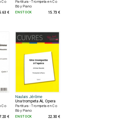
n C o
Partitura - Trompeta en C o
Bb y Piano
5.63 €
EN STOCK
15.73 €
Naulais Jérôme
Una trompeta AL Opera
n C o
Partitura - Trompeta en C o
Bb y Piano
7.20 €
EN STOCK
22.30 €