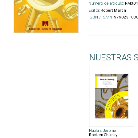
Número de artículo:
RM30
Editor:
Robert Martin
ISBN / ISMN:
979023103
NUESTRAS 
Naulais Jérôme
Rock en Charnay