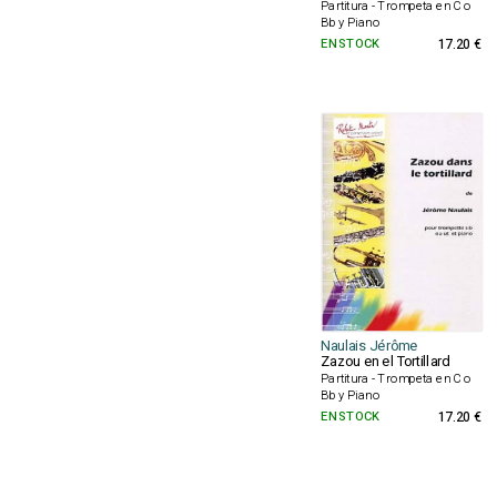
Partitura - Trompeta en C o
Bb y Piano
EN STOCK
17.20 €
Naulais Jérôme
Zazou en el Tortillard
Partitura - Trompeta en C o
Bb y Piano
EN STOCK
17.20 €