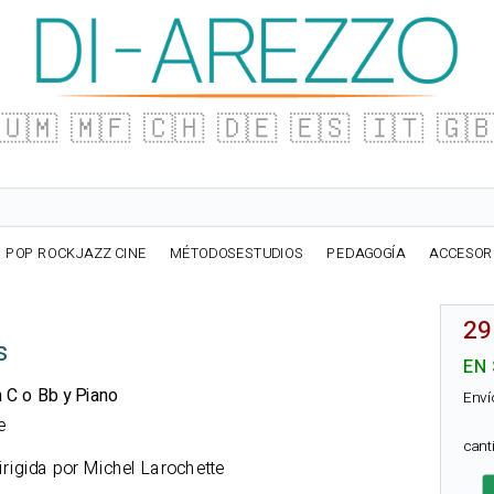
🇺🇲
🇲🇫
🇨🇭
🇩🇪
🇪🇸
🇮🇹
🇬
POP ROCKJAZZ CINE
MÉTODOSESTUDIOS
PEDAGOGÍA
ACCESOR
29
s
EN
n C o Bb y Piano
Enví
e
can
rigida por Michel Larochette