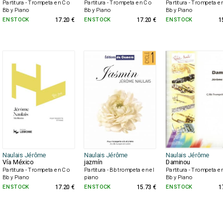
Partitura - Trompeta en C o
Partitura - Trompeta en C o
Partitura - Trompeta e
Bb y Piano
Bb y Piano
Bb y Piano
EN STOCK
17.20 €
EN STOCK
17.20 €
EN STOCK
1
Naulais Jérôme
Naulais Jérôme
Naulais Jérôme
Vía México
jazmín
Daminou
Partitura - Trompeta en C o
Partitura - Bb trompeta en el
Partitura - Trompeta e
Bb y Piano
piano
Bb y Piano
EN STOCK
17.20 €
EN STOCK
15.73 €
EN STOCK
1