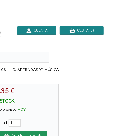
CUENTA
CESTA (0)

IOS
CUADERNOASDE MÚSICA
.35 €
 STOCK
o previsto
HOY
tidad
Añadir a la cesta