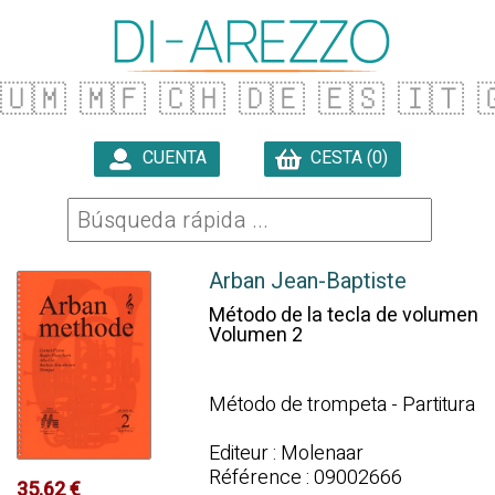
🇺🇲
🇲🇫
🇨🇭
🇩🇪
🇪🇸
🇮🇹

CUENTA
CESTA (0)

Arban Jean-Baptiste
Método de la tecla de volumen
Volumen 2
Método de trompeta - Partitura
Editeur : Molenaar
Référence : 09002666
35.62 €