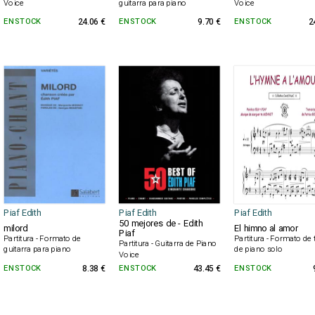
Voice
guitarra para piano
Voice
EN STOCK
24.06 €
EN STOCK
9.70 €
EN STOCK
2
Piaf Edith
Piaf Edith
Piaf Edith
50 mejores de - Edith
milord
El himno al amor
Piaf
Partitura - Formato de
Partitura - Formato de 
Partitura - Guitarra de Piano
guitarra para piano
de piano solo
Voice
EN STOCK
8.38 €
EN STOCK
43.45 €
EN STOCK