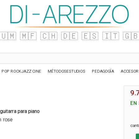
🇺🇲
🇲🇫
🇨🇭
🇩🇪
🇪🇸
🇮🇹
🇬
POP ROCKJAZZ CINE
MÉTODOSESTUDIOS
PEDAGOGÍA
ACCESOR
9.
EN
guitarra para piano
n rose
can