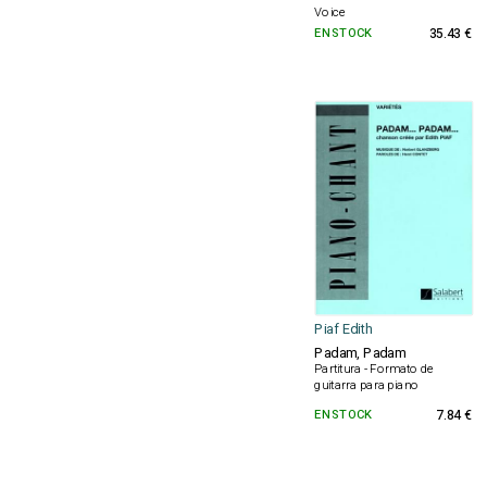
Voice
EN STOCK
35.43 €
Piaf Edith
Padam, Padam
Partitura - Formato de
guitarra para piano
EN STOCK
7.84 €