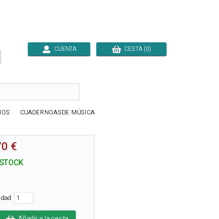
CUENTA
CESTA (0)

IOS
CUADERNOASDE MÚSICA
70 €
 STOCK
tidad
Añadir a la cesta