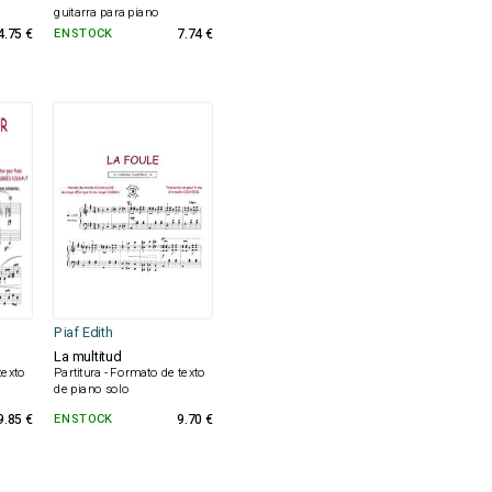
guitarra para piano
4.75 €
EN STOCK
7.74 €
Piaf Edith
La multitud
texto
Partitura - Formato de texto
de piano solo
9.85 €
EN STOCK
9.70 €