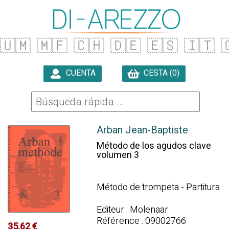
🇺🇲
🇲🇫
🇨🇭
🇩🇪
🇪🇸
🇮🇹

CUENTA
CESTA (0)

Arban Jean-Baptiste
Método de los agudos clave
volumen 3
Método de trompeta - Partitura
Editeur : Molenaar
Référence : 09002766
35.62 €