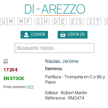
🇺🇲
🇲🇫
🇨🇭
🇩🇪
🇪🇸
🇮🇹

CUENTA
CESTA (0)

Naulais Jérôme
Daminou
17.20 €
Partitura - Trompeta en C o Bb y
EN STOCK
Piano
Envío previsto
HOY
Editeur : Robert Martin
Référence : RM2474