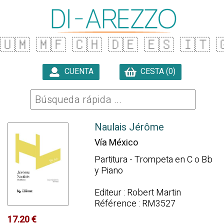
🇺🇲
🇲🇫
🇨🇭
🇩🇪
🇪🇸
🇮🇹

CUENTA
CESTA (0)

Naulais Jérôme
Vía México
Partitura - Trompeta en C o Bb
y Piano
Editeur : Robert Martin
Référence : RM3527
17.20 €