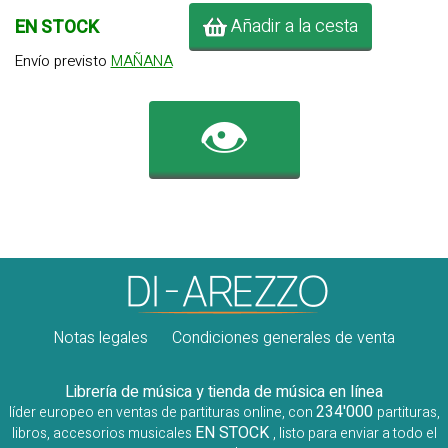
Añadir a la cesta
EN STOCK
Envío previsto
MAÑANA
👁️
Notas legales
Condiciones generales de venta
Librería de música y tienda de música en línea
234'000
líder europeo en ventas de partituras online, con
partituras,
EN STOCK
libros, accesorios musicales
, listo para enviar a todo el