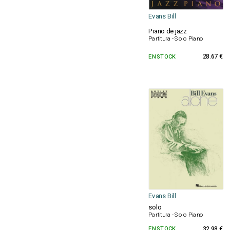
Evans Bill
Piano de jazz
Partitura - Solo Piano
EN STOCK
28.67 €
Evans Bill
solo
Partitura - Solo Piano
EN STOCK
32.98 €