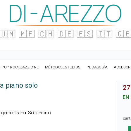
🇺🇲
🇲🇫
🇨🇭
🇩🇪
🇪🇸
🇮🇹
🇬
POP ROCKJAZZ CINE
MÉTODOSESTUDIOS
PEDAGOGÍA
ACCESOR
ra piano solo
27
EN
angements For Solo Piano
can