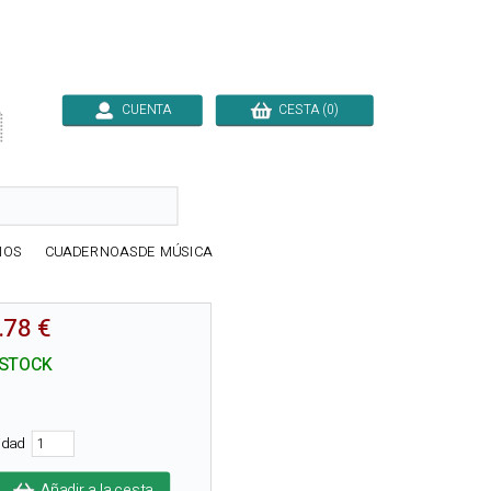
CUENTA
CESTA (0)

IOS
CUADERNOASDE MÚSICA
.78 €
 STOCK
tidad
Añadir a la cesta