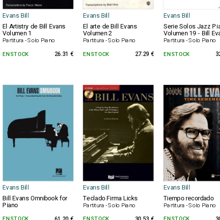
Evans Bill
Evans Bill
Evans Bill
El Artistry de Bill Evans
El arte de Bill Evans
Serie Solos Jazz Pi
Volumen 1
Volumen 2
Volumen 19 - Bill Ev
Partitura - Solo Piano
Partitura - Solo Piano
Partitura - Solo Piano
EN STOCK
26.31 €
EN STOCK
27.29 €
EN STOCK
3
Evans Bill
Evans Bill
Evans Bill
Bill Evans Omnibook for
Teclado Firma Licks
Tiempo recordado
Piano
Partitura - Solo Piano
Partitura - Solo Piano
EN STOCK
61.20 €
EN STOCK
30.53 €
EN STOCK
3