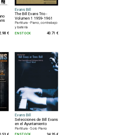
Evans Bill
The Bill Evans Trio -
ano
Volumen 1 1959-1961
ans
Partitura - Piano, contrabajo
y batería
2.98 €
EN STOCK
40.71 €
Evans Bill
Selecciones de Bill Evans
en el Ayuntamiento
Partitura - Solo Piano
0.53 €
EN STOCK
34.35 €