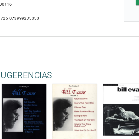
00116
725 073999235050
SUGERENCIAS