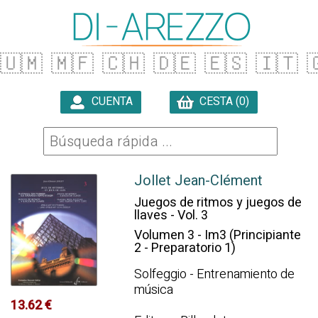
🇺🇲
🇲🇫
🇨🇭
🇩🇪
🇪🇸
🇮🇹

CUENTA
CESTA (0)

Jollet Jean-Clément
Juegos de ritmos y juegos de
llaves - Vol. 3
Volumen 3 - Im3 (Principiante
2 - Preparatorio 1)
Solfeggio - Entrenamiento de
música
13.62 €