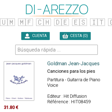
🇺🇲
🇲🇫
🇨🇭
🇩🇪
🇪🇸
🇮🇹

CUENTA
CESTA (0)

Goldman Jean-Jacques
Canciones para los pies
Partitura - Guitarra de Piano
Voice
Editeur : Hit Diffusion
Référence : HIT08459
31.80 €