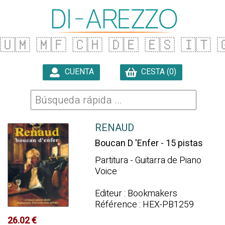
🇺🇲
🇲🇫
🇨🇭
🇩🇪
🇪🇸
🇮🇹

CUENTA
CESTA (0)

RENAUD
Boucan D 'Enfer - 15 pistas
Partitura - Guitarra de Piano
Voice
Editeur : Bookmakers
Référence : HEX-PB1259
26.02 €