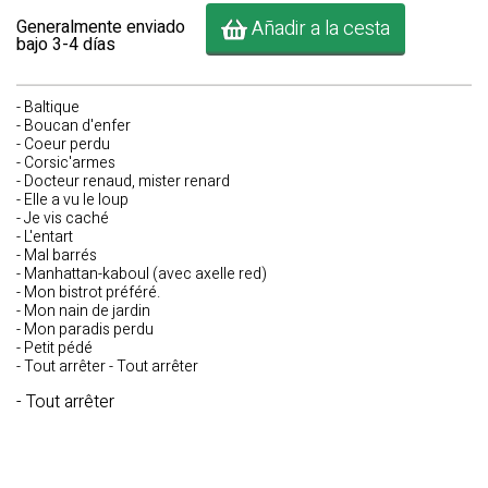
Añadir a la cesta
Generalmente enviado
bajo 3-4 días
- Baltique
- Boucan d'enfer
- Coeur perdu
- Corsic'armes
- Docteur renaud, mister renard
- Elle a vu le loup
- Je vis caché
- L'entart
- Mal barrés
- Manhattan-kaboul (avec axelle red)
- Mon bistrot préféré.
- Mon nain de jardin
- Mon paradis perdu
- Petit pédé
- Tout arrêter - Tout arrêter
- Tout arrêter