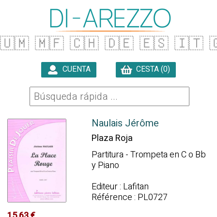
🇺🇲
🇲🇫
🇨🇭
🇩🇪
🇪🇸
🇮🇹

CUENTA
CESTA (0)

Naulais Jérôme
Plaza Roja
Partitura - Trompeta en C o Bb
y Piano
Editeur : Lafitan
Référence : PL0727
15.63 €