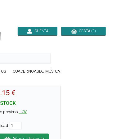
CUENTA
CESTA (0)

IOS
CUADERNOASDE MÚSICA
.15 €
 STOCK
o previsto
HOY
tidad
Añadir a la cesta