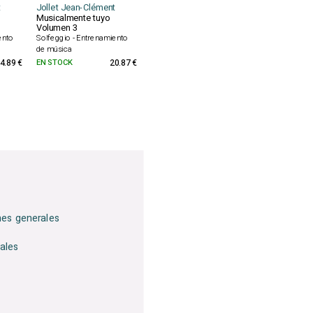
t
Jollet Jean-Clément
Musicalmente tuyo
Volumen 3
ento
Solfeggio - Entrenamiento
de música
4.89 €
EN STOCK
20.87 €
nes generales
ales