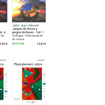
t
Jollet Jean-Clément
Juegos de ritmos y
ol. 4
juegos de llaves - Vol. 1
ento
Solfeggio - Entrenamiento
de música
3.62 €
EN STOCK
13.62 €