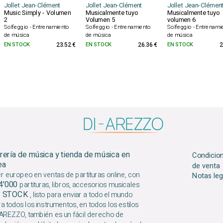
Jollet Jean-Clément
Jollet Jean-Clément
Jollet Jean-Clémen
Music Simply - Volumen
Musicalmente tuyo
Musicalmente tuyo
2
Volumen 5
volumen 6
Solfeggio - Entrenamiento
Solfeggio - Entrenamiento
Solfeggio - Entrenami
de música
de música
de música
EN STOCK
23.52 €
EN STOCK
26.36 €
EN STOCK
2
brería de música y tienda de música en
Condicio
ea
de venta
er europeo en ventas de partituras online, con
Notas leg
4'000
partituras, libros, accesorios musicales
 STOCK
, listo para enviar a todo el mundo
a todos los instrumentos, en todos los estilos
AREZZO, también es un fácil derecho de