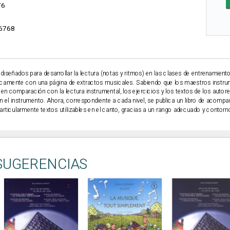
76
6768
diseñados para desarrollar la lectura (notas y ritmos) en las clases de entrenamient
ticamente con una página de extractos musicales. Sabiendo que los maestros instrum
ra en comparación con la lectura instrumental, los ejercicios y los textos de los au
en el instrumento. Ahora, correspondiente a cada nivel, se publica un libro de acomp
rticularmente textos utilizables en el canto, gracias a un rango adecuado y contor
SUGERENCIAS