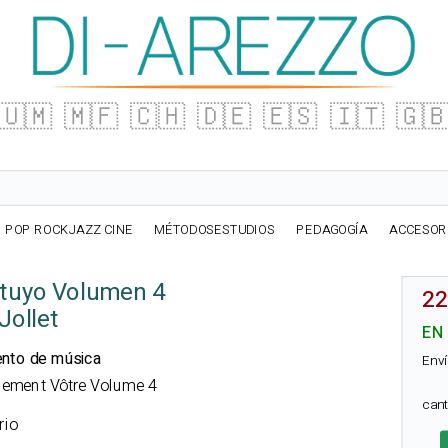
🇺🇲
🇲🇫
🇨🇭
🇩🇪
🇪🇸
🇮🇹
🇬
POP ROCKJAZZ CINE
MÉTODOSESTUDIOS
PEDAGOGÍA
ACCESOR
tuyo Volumen 4
22
Jollet
EN
ento de música
Enví
alement Vôtre Volume 4
can
rio