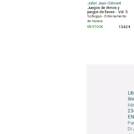
Jollet Jean-Clément
Juegos de ritmos y
juegos de llaves - Vol. 5
Solfeggio - Entrenamiento
de música
EN STOCK
13.62 €
Li
lín
líd
23
EN
Par
DI-