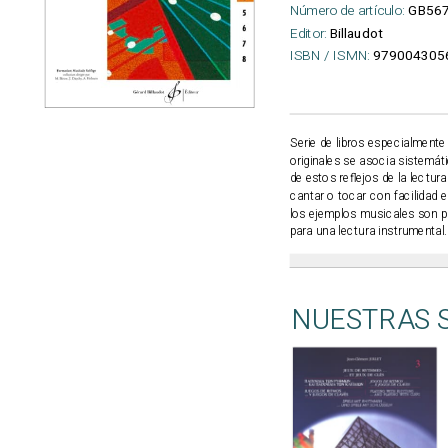
Número de artículo:
GB56
Editor:
Billaudot
ISBN / ISMN:
979004305
Serie de libros especialmente 
originales se asocia sistemá
de estos reflejos de la lectu
cantar o tocar con facilidad 
los ejemplos musicales son pa
para una lectura instrumental.
NUESTRAS 