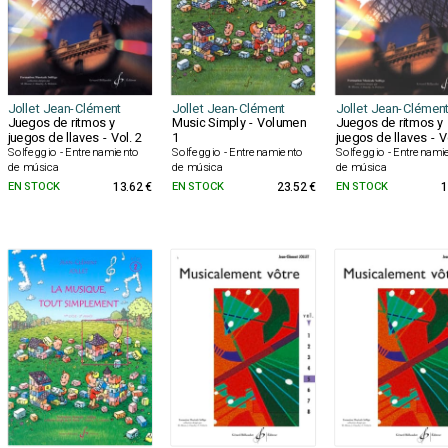
Jollet Jean-Clément
Jollet Jean-Clément
Jollet Jean-Clémen
Juegos de ritmos y
Music Simply - Volumen
Juegos de ritmos y
juegos de llaves - Vol. 2
1
juegos de llaves - V
Solfeggio - Entrenamiento
Solfeggio - Entrenamiento
Solfeggio - Entrenami
de música
de música
de música
EN STOCK
13.62 €
EN STOCK
23.52 €
EN STOCK
1