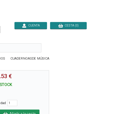
CUENTA
CESTA (0)

IOS
CUADERNOASDE MÚSICA
.53 €
 STOCK
tidad
Añadir a la cesta