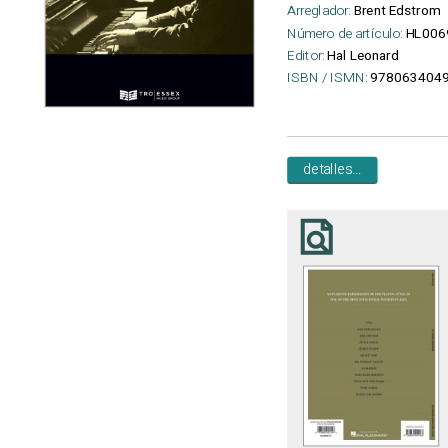
Arreglador:
Brent Edstrom
Número de artículo:
HL006
Editor:
Hal Leonard
ISBN / ISMN:
9780634049
detalles...