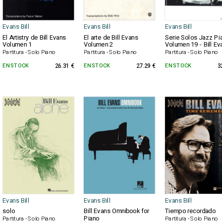
Evans Bill
Evans Bill
Evans Bill
El Artistry de Bill Evans
El arte de Bill Evans
Serie Solos Jazz Pi
Volumen 1
Volumen 2
Volumen 19 - Bill Ev
Partitura - Solo Piano
Partitura - Solo Piano
Partitura - Solo Piano
EN STOCK
26.31 €
EN STOCK
27.29 €
EN STOCK
3
Evans Bill
Evans Bill
Evans Bill
solo
Bill Evans Omnibook for
Tiempo recordado
Piano
Partitura - Solo Piano
Partitura - Solo Piano