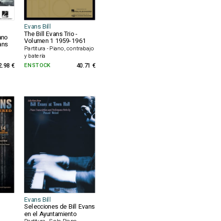
Evans Bill
The Bill Evans Trio -
ano
Volumen 1 1959-1961
ans
Partitura - Piano, contrabajo
y batería
2.98 €
EN STOCK
40.71 €
Evans Bill
Selecciones de Bill Evans
en el Ayuntamiento