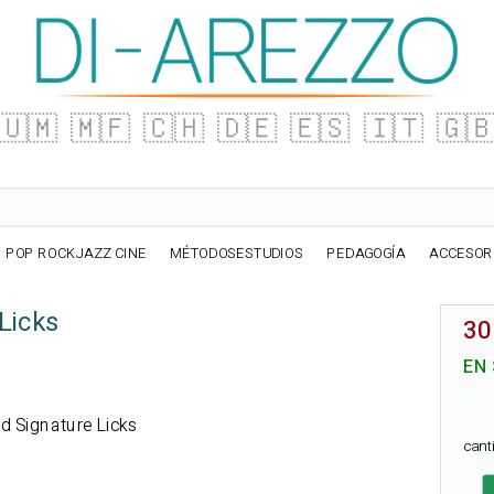
🇺🇲
🇲🇫
🇨🇭
🇩🇪
🇪🇸
🇮🇹
🇬
POP ROCKJAZZ CINE
MÉTODOSESTUDIOS
PEDAGOGÍA
ACCESOR
Licks
30
EN
rd Signature Licks
can